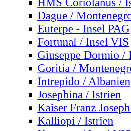
HMS Coriolanus / Is
Dague / Montenegr
Euterpe - Insel PAG
Fortunal / Insel VIS
Giuseppe Dormio / I
Goritia / Montenegr
Intrepido / Albanien
Josephina / Istrien
Kaiser Franz Joseph
Kalliopi / Istrien