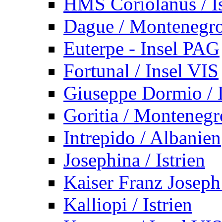
HMS Coriolanus / Is
Dague / Montenegr
Euterpe - Insel PAG
Fortunal / Insel VIS
Giuseppe Dormio / I
Goritia / Montenegr
Intrepido / Albanien
Josephina / Istrien
Kaiser Franz Joseph
Kalliopi / Istrien