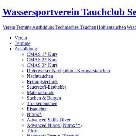
Wassersportverein Tauchclub Se
Verein
Termine
Ausbildung
Technisches Tauchen
Höhlentauchen
Wrac
Verein
Termine
Ausbildung
CMAS 1* Kurs
CMAS 2* Kurs
CMAS 3* Kurs
Unterwasser Navigation - Kompasstauchen
Nachttauchen
Rettungstechnik
Sauerstoff-Ersthelfer
Materialkunde
Suchen & Bergen
Trockentauchen
Eistauchen
Nitrox*
Advanced Skills Diver
Advanced Nitrox (Nitrox**)
Triox