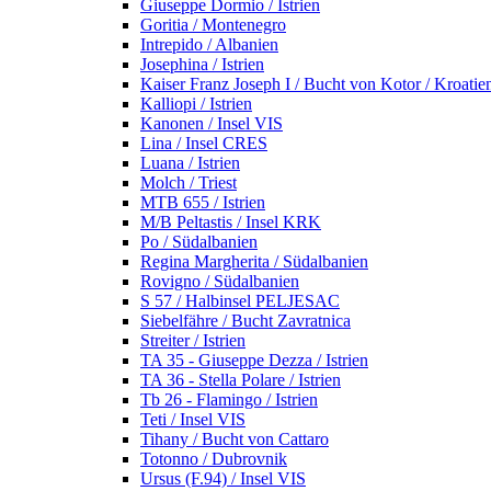
Giuseppe Dormio / Istrien
Goritia / Montenegro
Intrepido / Albanien
Josephina / Istrien
Kaiser Franz Joseph I / Bucht von Kotor / Kroatie
Kalliopi / Istrien
Kanonen / Insel VIS
Lina / Insel CRES
Luana / Istrien
Molch / Triest
MTB 655 / Istrien
M/B Peltastis / Insel KRK
Po / Südalbanien
Regina Margherita / Südalbanien
Rovigno / Südalbanien
S 57 / Halbinsel PELJESAC
Siebelfähre / Bucht Zavratnica
Streiter / Istrien
TA 35 - Giuseppe Dezza / Istrien
TA 36 - Stella Polare / Istrien
Tb 26 - Flamingo / Istrien
Teti / Insel VIS
Tihany / Bucht von Cattaro
Totonno / Dubrovnik
Ursus (F.94) / Insel VIS