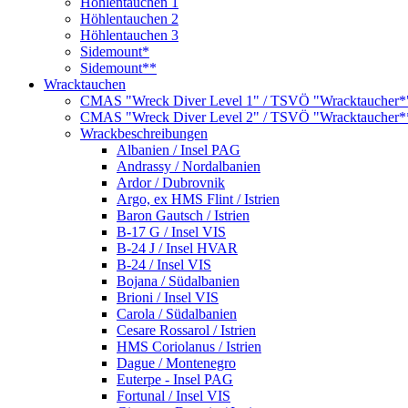
Höhlentauchen 1
Höhlentauchen 2
Höhlentauchen 3
Sidemount*
Sidemount**
Wracktauchen
CMAS "Wreck Diver Level 1" / TSVÖ "Wracktaucher*
CMAS "Wreck Diver Level 2" / TSVÖ "Wracktaucher*
Wrackbeschreibungen
Albanien / Insel PAG
Andrassy / Nordalbanien
Ardor / Dubrovnik
Argo, ex HMS Flint / Istrien
Baron Gautsch / Istrien
B-17 G / Insel VIS
B-24 J / Insel HVAR
B-24 / Insel VIS
Bojana / Südalbanien
Brioni / Insel VIS
Carola / Südalbanien
Cesare Rossarol / Istrien
HMS Coriolanus / Istrien
Dague / Montenegro
Euterpe - Insel PAG
Fortunal / Insel VIS