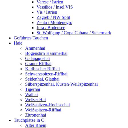
Varese / Istrien
Vassilios / Insel VIS
Vis / Istrien
Zagreb / NW Split
Zenta / Montenegro
Jura / Bodensee
St. Wolfgang / Copa Cabana / Steiermark
Geführtes Tauchen
Haie
Ammenhai
Bogenstirn-Hammerhai
Galapagoshai
Grauer Riffhai
Karibischer Riffhai
Schwarzspitzen-Riffhai
Seidenhai, Glatthai
Silberspitzenhai, Küsten-Weißspitzenhai
Tigerhai
Walhai
Weißer Hai
Weißspitzen-Hochseehai
Weißspitzen-Riffhai
Zitronenhai
Tauchplätze in Ö
Alter Rhein