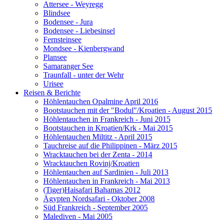
Attersee - Weyregg
Blindsee
Bodensee - Jura
Bodensee - Liebesinsel
Fernsteinsee
Mondsee - Kienbergwand
Plansee
Samaranger See
Traunfall - unter der Wehr
Urisee
Reisen & Berichte
Höhlentauchen Opalmine April 2016
Bootstauchen mit der "Bodul"/Kroatien - August 2015
Höhlentauchen in Frankreich - Juni 2015
Bootstauchen in Kroatien/Krk - Mai 2015
Höhlentauchen Miltitz - April 2015
Tauchreise auf die Philippinen - März 2015
Wracktauchen bei der Zenta - 2014
Wracktauchen Rovinj/Kroatien
Höhlentauchen auf Sardinien - Juli 2013
Höhlentauchen in Frankreich - Mai 2013
(Tiger)Haisafari Bahamas 2012
Ägypten Nordsafari - Oktober 2008
Süd Frankreich - September 2005
Malediven - Mai 2005