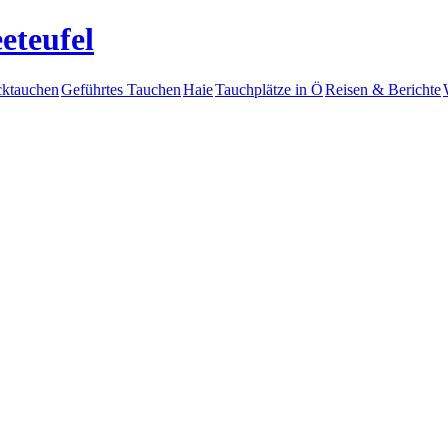
eteufel
ktauchen
Geführtes Tauchen
Haie
Tauchplätze in Ö
Reisen & Berichte