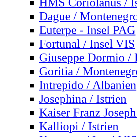
HMS Coriolanus / Is
Dague / Montenegr
Euterpe - Insel PAG
Fortunal / Insel VIS
Giuseppe Dormio / I
Goritia / Montenegr
Intrepido / Albanien
Josephina / Istrien
Kaiser Franz Joseph
Kalliopi / Istrien