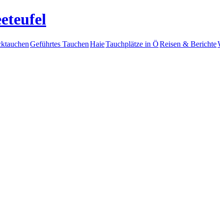
eteufel
ktauchen
Geführtes Tauchen
Haie
Tauchplätze in Ö
Reisen & Berichte