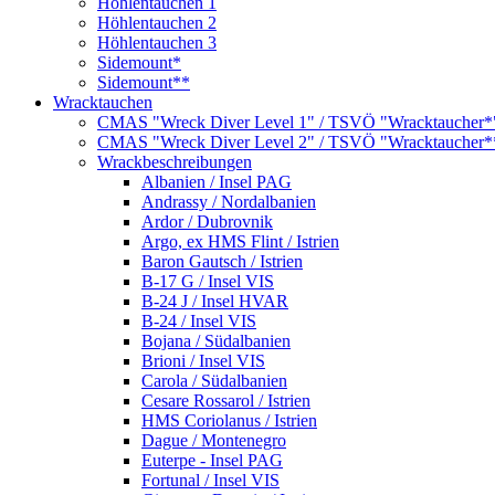
Höhlentauchen 1
Höhlentauchen 2
Höhlentauchen 3
Sidemount*
Sidemount**
Wracktauchen
CMAS "Wreck Diver Level 1" / TSVÖ "Wracktaucher*
CMAS "Wreck Diver Level 2" / TSVÖ "Wracktaucher*
Wrackbeschreibungen
Albanien / Insel PAG
Andrassy / Nordalbanien
Ardor / Dubrovnik
Argo, ex HMS Flint / Istrien
Baron Gautsch / Istrien
B-17 G / Insel VIS
B-24 J / Insel HVAR
B-24 / Insel VIS
Bojana / Südalbanien
Brioni / Insel VIS
Carola / Südalbanien
Cesare Rossarol / Istrien
HMS Coriolanus / Istrien
Dague / Montenegro
Euterpe - Insel PAG
Fortunal / Insel VIS