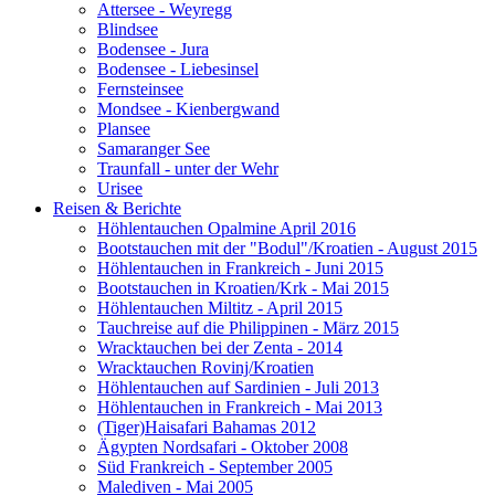
Attersee - Weyregg
Blindsee
Bodensee - Jura
Bodensee - Liebesinsel
Fernsteinsee
Mondsee - Kienbergwand
Plansee
Samaranger See
Traunfall - unter der Wehr
Urisee
Reisen & Berichte
Höhlentauchen Opalmine April 2016
Bootstauchen mit der "Bodul"/Kroatien - August 2015
Höhlentauchen in Frankreich - Juni 2015
Bootstauchen in Kroatien/Krk - Mai 2015
Höhlentauchen Miltitz - April 2015
Tauchreise auf die Philippinen - März 2015
Wracktauchen bei der Zenta - 2014
Wracktauchen Rovinj/Kroatien
Höhlentauchen auf Sardinien - Juli 2013
Höhlentauchen in Frankreich - Mai 2013
(Tiger)Haisafari Bahamas 2012
Ägypten Nordsafari - Oktober 2008
Süd Frankreich - September 2005
Malediven - Mai 2005