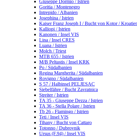
Giuseppe Dormio / Istrien
Goritia / Montenegro
Intrepido / Albanien
Josephina / Istrien
Kaiser Franz Joseph I / Bucht von Kotor / Kroatie
Kalliopi / Istrien
Kanonen / Insel VIS
Lina / Insel CRES
Luana / Istrien
Molch / Triest
MTB 655 / Istrien
M/B Peltastis / Insel KRK
Po / Südalbanien
Regina Margherita / Südalbanien
Rovigno / Südalbanien
S 57 / Halbinsel PELJESAC
Siebelfähre / Bucht Zavratnica
Streiter / Istrien
TA 35 - Giuseppe Dezza / Istrien
TA 36 - Stella Polare / Istrien
Tb 26 - Flamingo / Istrien
Teti / Insel VIS
Tihany / Bucht von Cattaro
Totonno / Dubrovnik
Ursus (F.94) / Insel VIS