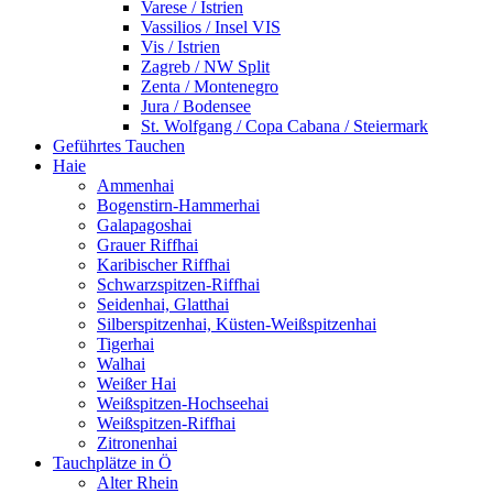
Varese / Istrien
Vassilios / Insel VIS
Vis / Istrien
Zagreb / NW Split
Zenta / Montenegro
Jura / Bodensee
St. Wolfgang / Copa Cabana / Steiermark
Geführtes Tauchen
Haie
Ammenhai
Bogenstirn-Hammerhai
Galapagoshai
Grauer Riffhai
Karibischer Riffhai
Schwarzspitzen-Riffhai
Seidenhai, Glatthai
Silberspitzenhai, Küsten-Weißspitzenhai
Tigerhai
Walhai
Weißer Hai
Weißspitzen-Hochseehai
Weißspitzen-Riffhai
Zitronenhai
Tauchplätze in Ö
Alter Rhein