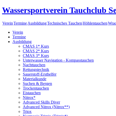
Wassersportverein Tauchclub Se
Verein
Termine
Ausbildung
Technisches Tauchen
Höhlentauchen
Wrac
Verein
Termine
Ausbildung
CMAS 1* Kurs
CMAS 2* Kurs
CMAS 3* Kurs
Unterwasser Navigation - Kompasstauchen
Nachttauchen
Rettungstechnik
Sauerstoff-Ersthelfer
Materialkunde
Suchen & Bergen
Trockentauchen
Eistauchen
Nitrox*
Advanced Skills Diver
Advanced Nitrox (Nitrox**)
Triox