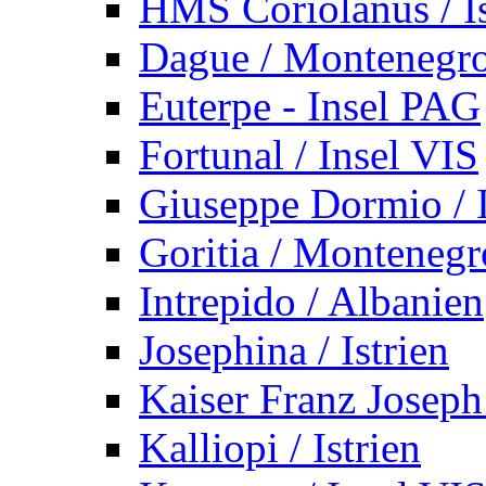
HMS Coriolanus / Is
Dague / Montenegr
Euterpe - Insel PAG
Fortunal / Insel VIS
Giuseppe Dormio / I
Goritia / Montenegr
Intrepido / Albanien
Josephina / Istrien
Kaiser Franz Joseph
Kalliopi / Istrien