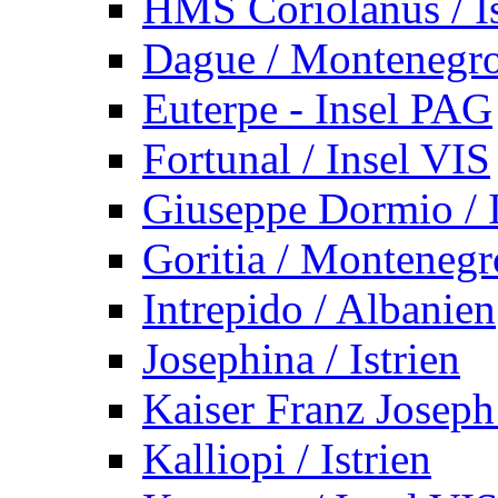
HMS Coriolanus / Is
Dague / Montenegr
Euterpe - Insel PAG
Fortunal / Insel VIS
Giuseppe Dormio / I
Goritia / Montenegr
Intrepido / Albanien
Josephina / Istrien
Kaiser Franz Joseph
Kalliopi / Istrien