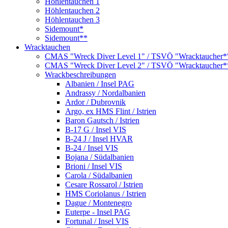
Höhlentauchen 1
Höhlentauchen 2
Höhlentauchen 3
Sidemount*
Sidemount**
Wracktauchen
CMAS "Wreck Diver Level 1" / TSVÖ "Wracktaucher*
CMAS "Wreck Diver Level 2" / TSVÖ "Wracktaucher*
Wrackbeschreibungen
Albanien / Insel PAG
Andrassy / Nordalbanien
Ardor / Dubrovnik
Argo, ex HMS Flint / Istrien
Baron Gautsch / Istrien
B-17 G / Insel VIS
B-24 J / Insel HVAR
B-24 / Insel VIS
Bojana / Südalbanien
Brioni / Insel VIS
Carola / Südalbanien
Cesare Rossarol / Istrien
HMS Coriolanus / Istrien
Dague / Montenegro
Euterpe - Insel PAG
Fortunal / Insel VIS