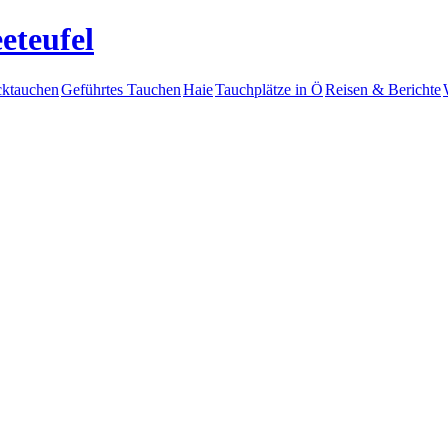
eteufel
ktauchen
Geführtes Tauchen
Haie
Tauchplätze in Ö
Reisen & Berichte