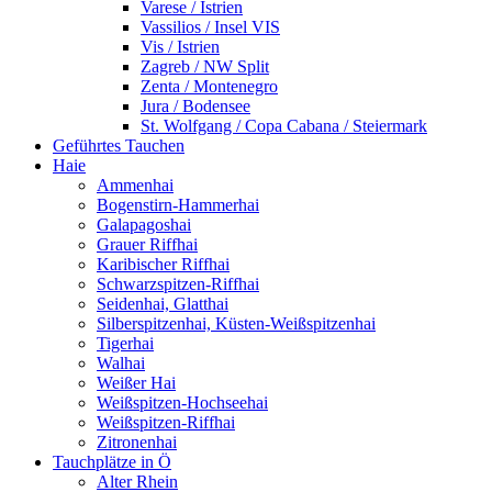
Varese / Istrien
Vassilios / Insel VIS
Vis / Istrien
Zagreb / NW Split
Zenta / Montenegro
Jura / Bodensee
St. Wolfgang / Copa Cabana / Steiermark
Geführtes Tauchen
Haie
Ammenhai
Bogenstirn-Hammerhai
Galapagoshai
Grauer Riffhai
Karibischer Riffhai
Schwarzspitzen-Riffhai
Seidenhai, Glatthai
Silberspitzenhai, Küsten-Weißspitzenhai
Tigerhai
Walhai
Weißer Hai
Weißspitzen-Hochseehai
Weißspitzen-Riffhai
Zitronenhai
Tauchplätze in Ö
Alter Rhein