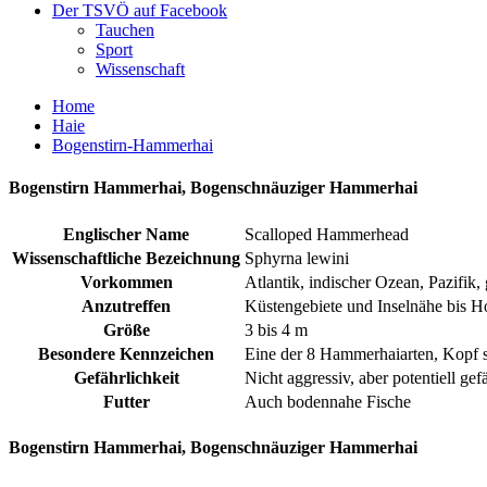
Der TSVÖ auf Facebook
Tauchen
Sport
Wissenschaft
Home
Haie
Bogenstirn-Hammerhai
Bogenstirn Hammerhai, Bogenschnäuziger Hammerhai
Englischer Name
Scalloped Hammerhead
Wissenschaftliche Bezeichnung
Sphyrna lewini
Vorkommen
Atlantik, indischer Ozean, Pazifik
Anzutreffen
Küstengebiete und Inselnähe bis Hoc
Größe
3 bis 4 m
Besondere Kennzeichen
Eine der 8 Hammerhaiarten, Kopf 
Gefährlichkeit
Nicht aggressiv, aber potentiell gef
Futter
Auch bodennahe Fische
Bogenstirn Hammerhai, Bogenschnäuziger Hammerhai