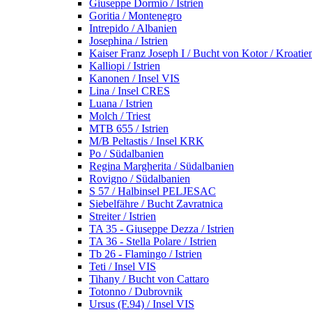
Giuseppe Dormio / Istrien
Goritia / Montenegro
Intrepido / Albanien
Josephina / Istrien
Kaiser Franz Joseph I / Bucht von Kotor / Kroatie
Kalliopi / Istrien
Kanonen / Insel VIS
Lina / Insel CRES
Luana / Istrien
Molch / Triest
MTB 655 / Istrien
M/B Peltastis / Insel KRK
Po / Südalbanien
Regina Margherita / Südalbanien
Rovigno / Südalbanien
S 57 / Halbinsel PELJESAC
Siebelfähre / Bucht Zavratnica
Streiter / Istrien
TA 35 - Giuseppe Dezza / Istrien
TA 36 - Stella Polare / Istrien
Tb 26 - Flamingo / Istrien
Teti / Insel VIS
Tihany / Bucht von Cattaro
Totonno / Dubrovnik
Ursus (F.94) / Insel VIS