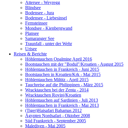
Attersee - Weyregg
Blindsee
Bodensee - Jura
Bodensee - Liebesinsel
Fernsteinsee
Mondsee - Kienbergwand
Plansee
Samaranger See
Traunfall - unter der Wehr
Urisee
Reisen & Berichte
Höhlentauchen Opalmine April 2016
Bootstauchen mit der "Bodul"/Kroatien - August 2015
Höhlentauchen in Frankreich - Juni 2015
Bootstauchen in Kroatien/Krk - Mai 2015
Höhlentauchen Miltitz - April 2015
Tauchreise auf die Philippinen - März 2015
Wracktauchen bei der Zenta - 2014
Wracktauchen Rovinj/Kroatien
Höhlentauchen auf Sardinien - Juli 2013
Höhlentauchen in Frankreich - Mai 2013
(Tiger)Haisafari Bahamas 2012
Ägypten Nordsafari - Oktober 2008
Süd Frankreich - September 2005
Malediven - Mai 2005