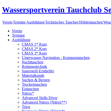
Wassersportverein Tauchclub Se
Verein
Termine
Ausbildung
Technisches Tauchen
Höhlentauchen
Wrac
Verein
Termine
Ausbildung
CMAS 1* Kurs
CMAS 2* Kurs
CMAS 3* Kurs
Unterwasser Navigation - Kompasstauchen
Nachttauchen
Rettungstechnik
Sauerstoff-Ersthelfer
Materialkunde
Suchen & Bergen
Trockentauchen
Eistauchen
Nitrox*
Advanced Skills Diver
Advanced Nitrox (Nitrox**)
Triox