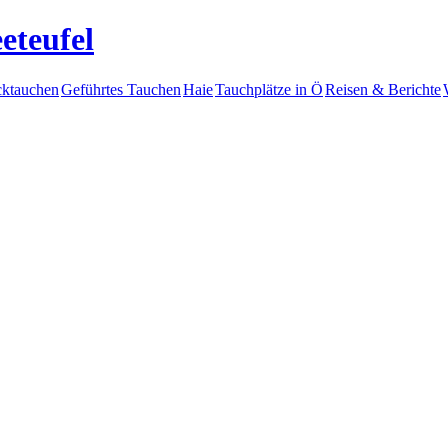
eteufel
ktauchen
Geführtes Tauchen
Haie
Tauchplätze in Ö
Reisen & Berichte