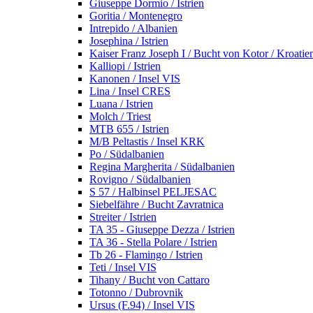
Giuseppe Dormio / Istrien
Goritia / Montenegro
Intrepido / Albanien
Josephina / Istrien
Kaiser Franz Joseph I / Bucht von Kotor / Kroatie
Kalliopi / Istrien
Kanonen / Insel VIS
Lina / Insel CRES
Luana / Istrien
Molch / Triest
MTB 655 / Istrien
M/B Peltastis / Insel KRK
Po / Südalbanien
Regina Margherita / Südalbanien
Rovigno / Südalbanien
S 57 / Halbinsel PELJESAC
Siebelfähre / Bucht Zavratnica
Streiter / Istrien
TA 35 - Giuseppe Dezza / Istrien
TA 36 - Stella Polare / Istrien
Tb 26 - Flamingo / Istrien
Teti / Insel VIS
Tihany / Bucht von Cattaro
Totonno / Dubrovnik
Ursus (F.94) / Insel VIS