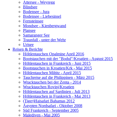
Attersee - Weyregg
Blindsee
Bodensee - Jura
Bodensee - Liebesinsel
Fernsteinsee
Mondsee - Kienbergwand
Plansee
Samaranger See
Traunfall - unter der Wehr
Urisee
Reisen & Berichte
Höhlentauchen Opalmine April 2016
Bootstauchen mit der "Bodul"/Kroatien - August 2015
Höhlentauchen in Frankreich - Juni 2015
Bootstauchen in Kroatien/Krk - Mai 2015
Höhlentauchen Miltitz - April 2015
Tauchreise auf die Philippinen - März 2015
Wracktauchen bei der Zenta - 2014
Wracktauchen Rovinj/Kroatien
Höhlentauchen auf Sardinien - Juli 2013
Höhlentauchen in Frankreich - Mai 2013
(Tiger)Haisafari Bahamas 2012
Ägypten Nordsafari - Oktober 2008
Süd Frankreich - September 2005
Malediven - Mai 2005