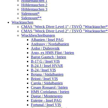
Höhlentauchen 1
Höhlentauchen 2
Höhlentauchen 3
Sidemount*
Sidemount**
Wracktauchen
CMAS "Wreck Diver Level 1" / TSVÖ "Wracktaucher*
CMAS "Wreck Diver Level 2" / TSVÖ "Wracktaucher*
Wrackbeschreibungen
Albanien / Insel PAG
Andrassy / Nordalbanien
Ardor / Dubrovnik
Argo, ex HMS Flint / Istrien
Baron Gautsch / Istrien
B-17 G / Insel VIS
B-24 J / Insel HVAR
B-24 / Insel VIS
Bojana / Südalbanien
Brioni / Insel VIS
Carola / Südalbanien
Cesare Rossarol / Istrien
HMS Coriolanus / Istrien
Dague / Montenegro
Euterpe - Insel PAG
Fortunal / Insel VIS