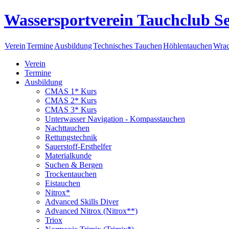
Wassersportverein Tauchclub Se
Verein
Termine
Ausbildung
Technisches Tauchen
Höhlentauchen
Wrac
Verein
Termine
Ausbildung
CMAS 1* Kurs
CMAS 2* Kurs
CMAS 3* Kurs
Unterwasser Navigation - Kompasstauchen
Nachttauchen
Rettungstechnik
Sauerstoff-Ersthelfer
Materialkunde
Suchen & Bergen
Trockentauchen
Eistauchen
Nitrox*
Advanced Skills Diver
Advanced Nitrox (Nitrox**)
Triox