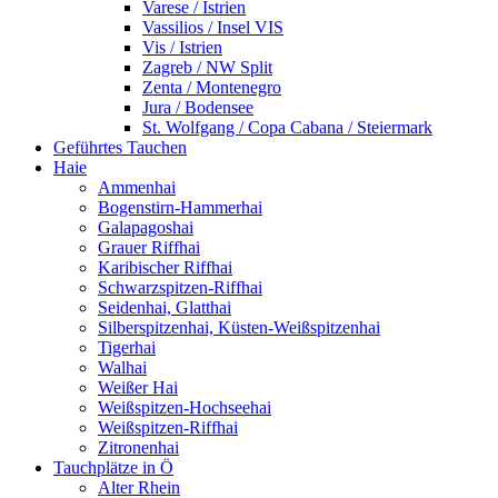
Varese / Istrien
Vassilios / Insel VIS
Vis / Istrien
Zagreb / NW Split
Zenta / Montenegro
Jura / Bodensee
St. Wolfgang / Copa Cabana / Steiermark
Geführtes Tauchen
Haie
Ammenhai
Bogenstirn-Hammerhai
Galapagoshai
Grauer Riffhai
Karibischer Riffhai
Schwarzspitzen-Riffhai
Seidenhai, Glatthai
Silberspitzenhai, Küsten-Weißspitzenhai
Tigerhai
Walhai
Weißer Hai
Weißspitzen-Hochseehai
Weißspitzen-Riffhai
Zitronenhai
Tauchplätze in Ö
Alter Rhein