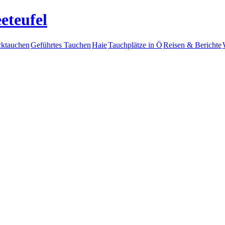
eteufel
ktauchen
Geführtes Tauchen
Haie
Tauchplätze in Ö
Reisen & Berichte