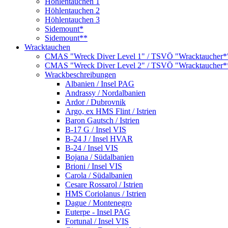
Höhlentauchen 1
Höhlentauchen 2
Höhlentauchen 3
Sidemount*
Sidemount**
Wracktauchen
CMAS "Wreck Diver Level 1" / TSVÖ "Wracktaucher*
CMAS "Wreck Diver Level 2" / TSVÖ "Wracktaucher*
Wrackbeschreibungen
Albanien / Insel PAG
Andrassy / Nordalbanien
Ardor / Dubrovnik
Argo, ex HMS Flint / Istrien
Baron Gautsch / Istrien
B-17 G / Insel VIS
B-24 J / Insel HVAR
B-24 / Insel VIS
Bojana / Südalbanien
Brioni / Insel VIS
Carola / Südalbanien
Cesare Rossarol / Istrien
HMS Coriolanus / Istrien
Dague / Montenegro
Euterpe - Insel PAG
Fortunal / Insel VIS