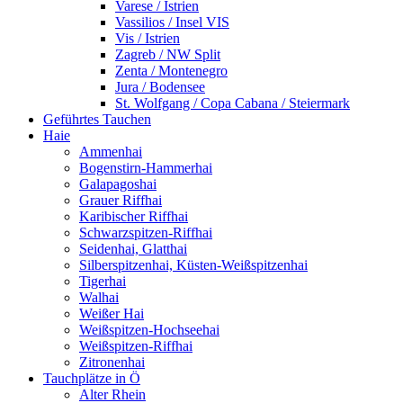
Varese / Istrien
Vassilios / Insel VIS
Vis / Istrien
Zagreb / NW Split
Zenta / Montenegro
Jura / Bodensee
St. Wolfgang / Copa Cabana / Steiermark
Geführtes Tauchen
Haie
Ammenhai
Bogenstirn-Hammerhai
Galapagoshai
Grauer Riffhai
Karibischer Riffhai
Schwarzspitzen-Riffhai
Seidenhai, Glatthai
Silberspitzenhai, Küsten-Weißspitzenhai
Tigerhai
Walhai
Weißer Hai
Weißspitzen-Hochseehai
Weißspitzen-Riffhai
Zitronenhai
Tauchplätze in Ö
Alter Rhein