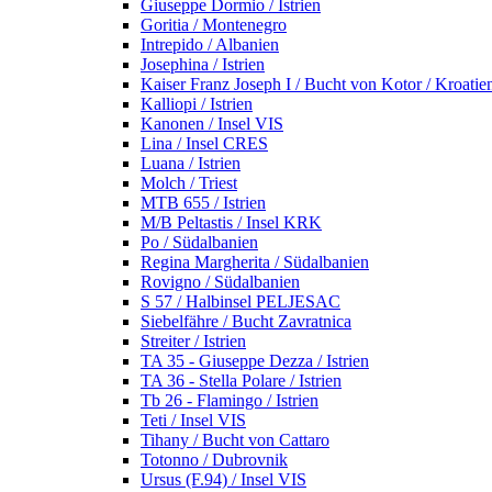
Giuseppe Dormio / Istrien
Goritia / Montenegro
Intrepido / Albanien
Josephina / Istrien
Kaiser Franz Joseph I / Bucht von Kotor / Kroatie
Kalliopi / Istrien
Kanonen / Insel VIS
Lina / Insel CRES
Luana / Istrien
Molch / Triest
MTB 655 / Istrien
M/B Peltastis / Insel KRK
Po / Südalbanien
Regina Margherita / Südalbanien
Rovigno / Südalbanien
S 57 / Halbinsel PELJESAC
Siebelfähre / Bucht Zavratnica
Streiter / Istrien
TA 35 - Giuseppe Dezza / Istrien
TA 36 - Stella Polare / Istrien
Tb 26 - Flamingo / Istrien
Teti / Insel VIS
Tihany / Bucht von Cattaro
Totonno / Dubrovnik
Ursus (F.94) / Insel VIS