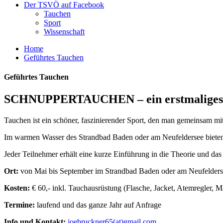
Der TSVÖ auf Facebook
Tauchen
Sport
Wissenschaft
Home
Geführtes Tauchen
Geführtes Tauchen
SCHNUPPERTAUCHEN – ein erstmaliges Ei
Tauchen ist ein schöner, faszinierender Sport, den man gemeinsam mi
Im warmen Wasser des Strandbad Baden oder am Neufeldersee bieten 
Jeder Teilnehmer erhält eine kurze Einführung in die Theorie und da
Ort:
von Mai bis September im Strandbad Baden oder am Neufelder
Kosten:
€ 60,- inkl. Tauchausrüstung (Flasche, Jacket, Atemregler, M
Termine:
laufend und das ganze Jahr auf Anfrage
Info und Kontakt:
joebruckner65(at)gmail.com