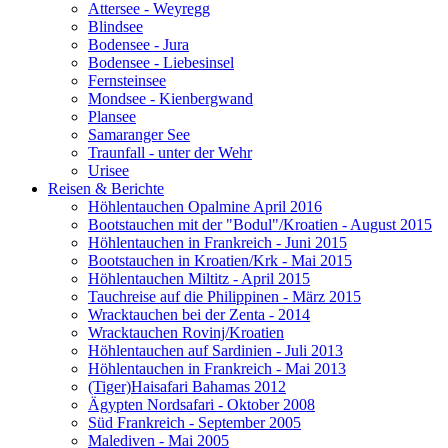
Attersee - Weyregg
Blindsee
Bodensee - Jura
Bodensee - Liebesinsel
Fernsteinsee
Mondsee - Kienbergwand
Plansee
Samaranger See
Traunfall - unter der Wehr
Urisee
Reisen & Berichte
Höhlentauchen Opalmine April 2016
Bootstauchen mit der "Bodul"/Kroatien - August 2015
Höhlentauchen in Frankreich - Juni 2015
Bootstauchen in Kroatien/Krk - Mai 2015
Höhlentauchen Miltitz - April 2015
Tauchreise auf die Philippinen - März 2015
Wracktauchen bei der Zenta - 2014
Wracktauchen Rovinj/Kroatien
Höhlentauchen auf Sardinien - Juli 2013
Höhlentauchen in Frankreich - Mai 2013
(Tiger)Haisafari Bahamas 2012
Ägypten Nordsafari - Oktober 2008
Süd Frankreich - September 2005
Malediven - Mai 2005