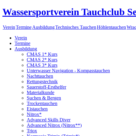
Wassersportverein Tauchclub Se
Verein
Termine
Ausbildung
Technisches Tauchen
Höhlentauchen
Wrac
Verein
Termine
Ausbildung
CMAS 1* Kurs
CMAS 2* Kurs
CMAS 3* Kurs
Unterwasser Navigation - Kompasstauchen
Nachttauchen
Rettungstechnik
Sauerstoff-Ersthelfer
Materialkunde
Suchen & Bergen
Trockentauchen
Eistauchen
Nitrox*
Advanced Skills Diver
Advanced Nitrox (Nitrox**)
Triox