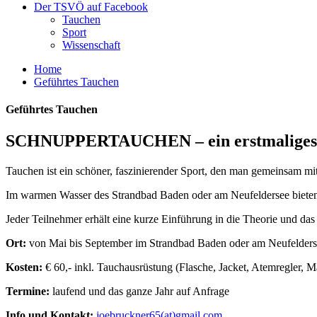
Der TSVÖ auf Facebook
Tauchen
Sport
Wissenschaft
Home
Geführtes Tauchen
Geführtes Tauchen
SCHNUPPERTAUCHEN – ein erstmaliges Ei
Tauchen ist ein schöner, faszinierender Sport, den man gemeinsam mi
Im warmen Wasser des Strandbad Baden oder am Neufeldersee bieten 
Jeder Teilnehmer erhält eine kurze Einführung in die Theorie und da
Ort:
von Mai bis September im Strandbad Baden oder am Neufelder
Kosten:
€ 60,- inkl. Tauchausrüstung (Flasche, Jacket, Atemregler, M
Termine:
laufend und das ganze Jahr auf Anfrage
Info und Kontakt:
joebruckner65(at)gmail.com