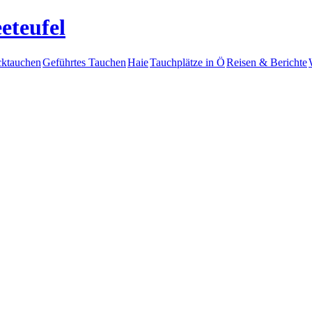
eteufel
ktauchen
Geführtes Tauchen
Haie
Tauchplätze in Ö
Reisen & Berichte