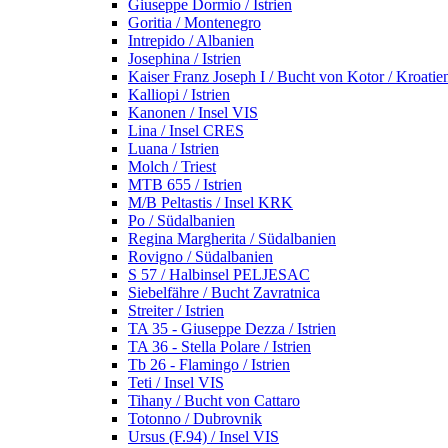
Giuseppe Dormio / Istrien
Goritia / Montenegro
Intrepido / Albanien
Josephina / Istrien
Kaiser Franz Joseph I / Bucht von Kotor / Kroatie
Kalliopi / Istrien
Kanonen / Insel VIS
Lina / Insel CRES
Luana / Istrien
Molch / Triest
MTB 655 / Istrien
M/B Peltastis / Insel KRK
Po / Südalbanien
Regina Margherita / Südalbanien
Rovigno / Südalbanien
S 57 / Halbinsel PELJESAC
Siebelfähre / Bucht Zavratnica
Streiter / Istrien
TA 35 - Giuseppe Dezza / Istrien
TA 36 - Stella Polare / Istrien
Tb 26 - Flamingo / Istrien
Teti / Insel VIS
Tihany / Bucht von Cattaro
Totonno / Dubrovnik
Ursus (F.94) / Insel VIS