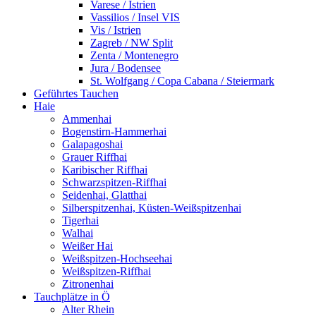
Varese / Istrien
Vassilios / Insel VIS
Vis / Istrien
Zagreb / NW Split
Zenta / Montenegro
Jura / Bodensee
St. Wolfgang / Copa Cabana / Steiermark
Geführtes Tauchen
Haie
Ammenhai
Bogenstirn-Hammerhai
Galapagoshai
Grauer Riffhai
Karibischer Riffhai
Schwarzspitzen-Riffhai
Seidenhai, Glatthai
Silberspitzenhai, Küsten-Weißspitzenhai
Tigerhai
Walhai
Weißer Hai
Weißspitzen-Hochseehai
Weißspitzen-Riffhai
Zitronenhai
Tauchplätze in Ö
Alter Rhein