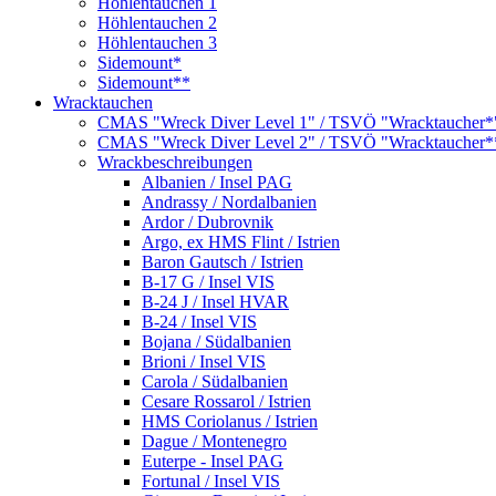
Höhlentauchen 1
Höhlentauchen 2
Höhlentauchen 3
Sidemount*
Sidemount**
Wracktauchen
CMAS "Wreck Diver Level 1" / TSVÖ "Wracktaucher*
CMAS "Wreck Diver Level 2" / TSVÖ "Wracktaucher*
Wrackbeschreibungen
Albanien / Insel PAG
Andrassy / Nordalbanien
Ardor / Dubrovnik
Argo, ex HMS Flint / Istrien
Baron Gautsch / Istrien
B-17 G / Insel VIS
B-24 J / Insel HVAR
B-24 / Insel VIS
Bojana / Südalbanien
Brioni / Insel VIS
Carola / Südalbanien
Cesare Rossarol / Istrien
HMS Coriolanus / Istrien
Dague / Montenegro
Euterpe - Insel PAG
Fortunal / Insel VIS