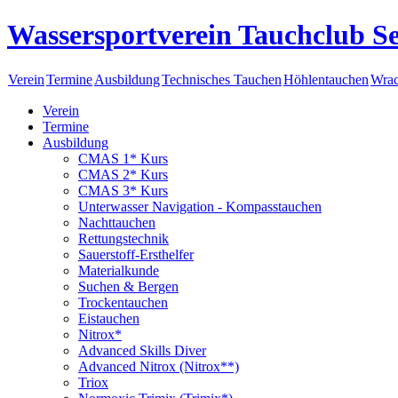
Wassersportverein Tauchclub Se
Verein
Termine
Ausbildung
Technisches Tauchen
Höhlentauchen
Wrac
Verein
Termine
Ausbildung
CMAS 1* Kurs
CMAS 2* Kurs
CMAS 3* Kurs
Unterwasser Navigation - Kompasstauchen
Nachttauchen
Rettungstechnik
Sauerstoff-Ersthelfer
Materialkunde
Suchen & Bergen
Trockentauchen
Eistauchen
Nitrox*
Advanced Skills Diver
Advanced Nitrox (Nitrox**)
Triox