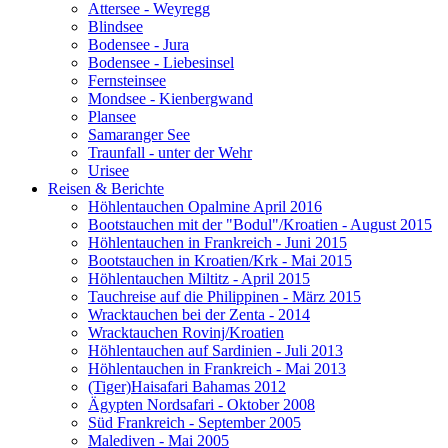
Attersee - Weyregg
Blindsee
Bodensee - Jura
Bodensee - Liebesinsel
Fernsteinsee
Mondsee - Kienbergwand
Plansee
Samaranger See
Traunfall - unter der Wehr
Urisee
Reisen & Berichte
Höhlentauchen Opalmine April 2016
Bootstauchen mit der "Bodul"/Kroatien - August 2015
Höhlentauchen in Frankreich - Juni 2015
Bootstauchen in Kroatien/Krk - Mai 2015
Höhlentauchen Miltitz - April 2015
Tauchreise auf die Philippinen - März 2015
Wracktauchen bei der Zenta - 2014
Wracktauchen Rovinj/Kroatien
Höhlentauchen auf Sardinien - Juli 2013
Höhlentauchen in Frankreich - Mai 2013
(Tiger)Haisafari Bahamas 2012
Ägypten Nordsafari - Oktober 2008
Süd Frankreich - September 2005
Malediven - Mai 2005