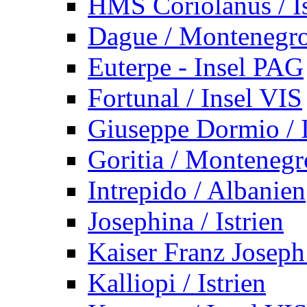
HMS Coriolanus / Is
Dague / Montenegr
Euterpe - Insel PAG
Fortunal / Insel VIS
Giuseppe Dormio / I
Goritia / Montenegr
Intrepido / Albanien
Josephina / Istrien
Kaiser Franz Joseph
Kalliopi / Istrien