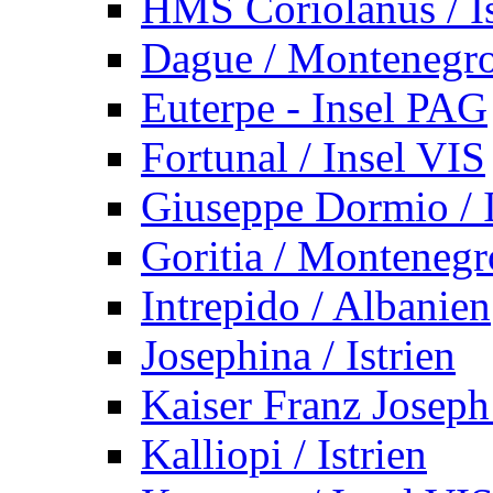
HMS Coriolanus / Is
Dague / Montenegr
Euterpe - Insel PAG
Fortunal / Insel VIS
Giuseppe Dormio / I
Goritia / Montenegr
Intrepido / Albanien
Josephina / Istrien
Kaiser Franz Joseph
Kalliopi / Istrien