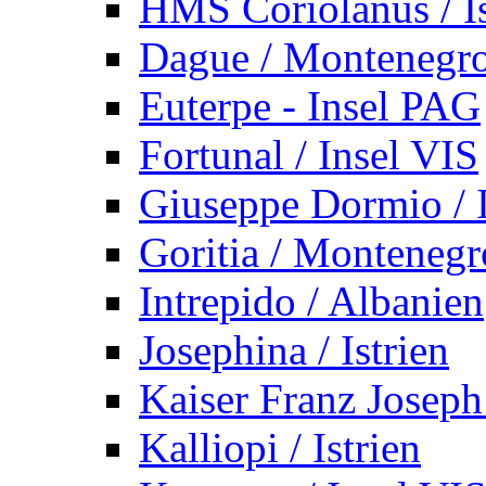
HMS Coriolanus / Is
Dague / Montenegr
Euterpe - Insel PAG
Fortunal / Insel VIS
Giuseppe Dormio / I
Goritia / Montenegr
Intrepido / Albanien
Josephina / Istrien
Kaiser Franz Joseph
Kalliopi / Istrien