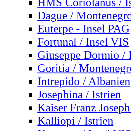
HMS Coriolanus / Is
Dague / Montenegr
Euterpe - Insel PAG
Fortunal / Insel VIS
Giuseppe Dormio / I
Goritia / Montenegr
Intrepido / Albanien
Josephina / Istrien
Kaiser Franz Joseph
Kalliopi / Istrien