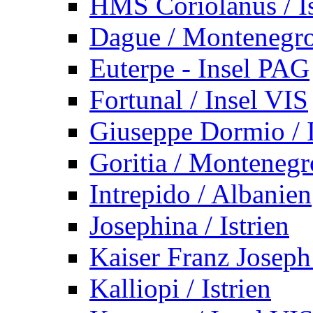
HMS Coriolanus / Is
Dague / Montenegr
Euterpe - Insel PAG
Fortunal / Insel VIS
Giuseppe Dormio / I
Goritia / Montenegr
Intrepido / Albanien
Josephina / Istrien
Kaiser Franz Joseph
Kalliopi / Istrien