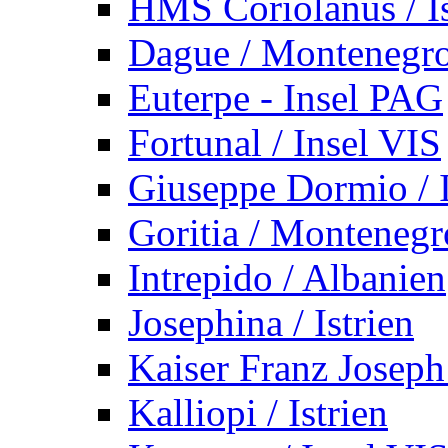
HMS Coriolanus / Is
Dague / Montenegr
Euterpe - Insel PAG
Fortunal / Insel VIS
Giuseppe Dormio / I
Goritia / Montenegr
Intrepido / Albanien
Josephina / Istrien
Kaiser Franz Joseph
Kalliopi / Istrien