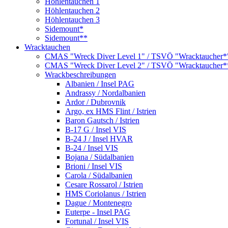
Höhlentauchen 1
Höhlentauchen 2
Höhlentauchen 3
Sidemount*
Sidemount**
Wracktauchen
CMAS "Wreck Diver Level 1" / TSVÖ "Wracktaucher*
CMAS "Wreck Diver Level 2" / TSVÖ "Wracktaucher*
Wrackbeschreibungen
Albanien / Insel PAG
Andrassy / Nordalbanien
Ardor / Dubrovnik
Argo, ex HMS Flint / Istrien
Baron Gautsch / Istrien
B-17 G / Insel VIS
B-24 J / Insel HVAR
B-24 / Insel VIS
Bojana / Südalbanien
Brioni / Insel VIS
Carola / Südalbanien
Cesare Rossarol / Istrien
HMS Coriolanus / Istrien
Dague / Montenegro
Euterpe - Insel PAG
Fortunal / Insel VIS