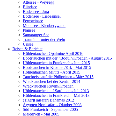
Attersee - Weyregg
Blindsee
Bodensee - Jura
Bodensee - Liebesinsel
Fernsteinsee
Mondsee - Kienbergwand
Plansee
Samaranger See
Traunfall - unter der Wehr
Urisee
Reisen & Berichte
Höhlentauchen Opalmine April 2016
Bootstauchen mit der "Bodul"/Kroatien - August 2015
Höhlentauchen in Frankreich - Juni 2015
Bootstauchen in Kroatien/Krk - Mai 2015
Höhlentauchen Miltitz - April 2015
Tauchreise auf die Philippinen - März 2015
Wracktauchen bei der Zenta - 2014
Wracktauchen Rovinj/Kroatien
Höhlentauchen auf Sardinien - Juli 2013
Höhlentauchen in Frankreich - Mai 2013
(Tiger)Haisafari Bahamas 2012
Ägypten Nordsafari - Oktober 2008
Süd Frankreich - September 2005
Malediven - Mai 2005