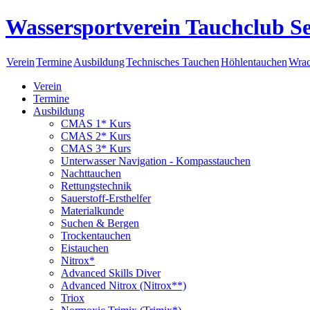
Wassersportverein Tauchclub Se
Verein
Termine
Ausbildung
Technisches Tauchen
Höhlentauchen
Wrac
Verein
Termine
Ausbildung
CMAS 1* Kurs
CMAS 2* Kurs
CMAS 3* Kurs
Unterwasser Navigation - Kompasstauchen
Nachttauchen
Rettungstechnik
Sauerstoff-Ersthelfer
Materialkunde
Suchen & Bergen
Trockentauchen
Eistauchen
Nitrox*
Advanced Skills Diver
Advanced Nitrox (Nitrox**)
Triox