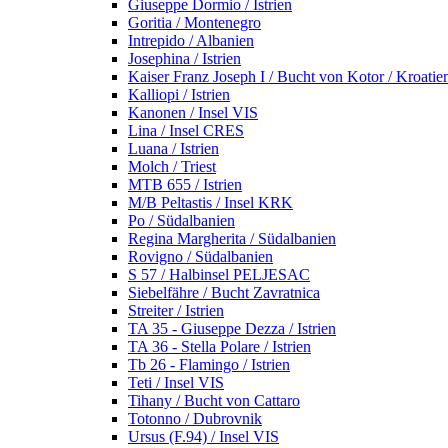
Giuseppe Dormio / Istrien
Goritia / Montenegro
Intrepido / Albanien
Josephina / Istrien
Kaiser Franz Joseph I / Bucht von Kotor / Kroatie
Kalliopi / Istrien
Kanonen / Insel VIS
Lina / Insel CRES
Luana / Istrien
Molch / Triest
MTB 655 / Istrien
M/B Peltastis / Insel KRK
Po / Südalbanien
Regina Margherita / Südalbanien
Rovigno / Südalbanien
S 57 / Halbinsel PELJESAC
Siebelfähre / Bucht Zavratnica
Streiter / Istrien
TA 35 - Giuseppe Dezza / Istrien
TA 36 - Stella Polare / Istrien
Tb 26 - Flamingo / Istrien
Teti / Insel VIS
Tihany / Bucht von Cattaro
Totonno / Dubrovnik
Ursus (F.94) / Insel VIS