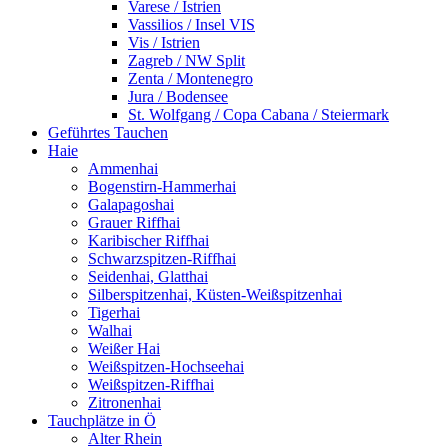
Varese / Istrien
Vassilios / Insel VIS
Vis / Istrien
Zagreb / NW Split
Zenta / Montenegro
Jura / Bodensee
St. Wolfgang / Copa Cabana / Steiermark
Geführtes Tauchen
Haie
Ammenhai
Bogenstirn-Hammerhai
Galapagoshai
Grauer Riffhai
Karibischer Riffhai
Schwarzspitzen-Riffhai
Seidenhai, Glatthai
Silberspitzenhai, Küsten-Weißspitzenhai
Tigerhai
Walhai
Weißer Hai
Weißspitzen-Hochseehai
Weißspitzen-Riffhai
Zitronenhai
Tauchplätze in Ö
Alter Rhein