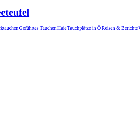
eteufel
ktauchen
Geführtes Tauchen
Haie
Tauchplätze in Ö
Reisen & Berichte