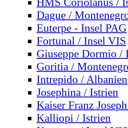
HMS Coriolanus / Is
Dague / Montenegr
Euterpe - Insel PAG
Fortunal / Insel VIS
Giuseppe Dormio / I
Goritia / Montenegr
Intrepido / Albanien
Josephina / Istrien
Kaiser Franz Joseph
Kalliopi / Istrien