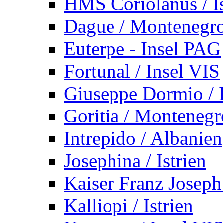
HMS Coriolanus / Is
Dague / Montenegr
Euterpe - Insel PAG
Fortunal / Insel VIS
Giuseppe Dormio / I
Goritia / Montenegr
Intrepido / Albanien
Josephina / Istrien
Kaiser Franz Joseph
Kalliopi / Istrien