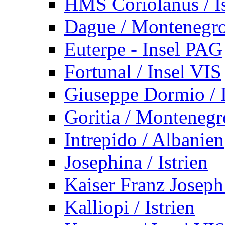
HMS Coriolanus / Is
Dague / Montenegr
Euterpe - Insel PAG
Fortunal / Insel VIS
Giuseppe Dormio / I
Goritia / Montenegr
Intrepido / Albanien
Josephina / Istrien
Kaiser Franz Joseph
Kalliopi / Istrien