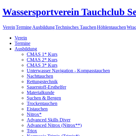
Wassersportverein Tauchclub Se
Verein
Termine
Ausbildung
Technisches Tauchen
Höhlentauchen
Wrac
Verein
Termine
Ausbildung
CMAS 1* Kurs
CMAS 2* Kurs
CMAS 3* Kurs
Unterwasser Navigation - Kompasstauchen
Nachttauchen
Rettungstechnik
Sauerstoff-Ersthelfer
Materialkunde
Suchen & Bergen
Trockentauchen
Eistauchen
Nitrox*
Advanced Skills Diver
Advanced Nitrox (Nitrox**)
Triox