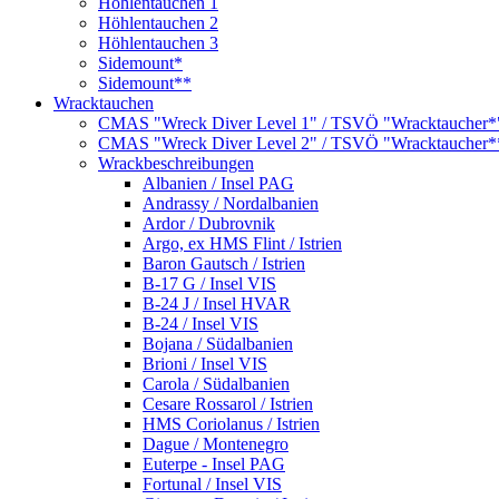
Höhlentauchen 1
Höhlentauchen 2
Höhlentauchen 3
Sidemount*
Sidemount**
Wracktauchen
CMAS "Wreck Diver Level 1" / TSVÖ "Wracktaucher*
CMAS "Wreck Diver Level 2" / TSVÖ "Wracktaucher*
Wrackbeschreibungen
Albanien / Insel PAG
Andrassy / Nordalbanien
Ardor / Dubrovnik
Argo, ex HMS Flint / Istrien
Baron Gautsch / Istrien
B-17 G / Insel VIS
B-24 J / Insel HVAR
B-24 / Insel VIS
Bojana / Südalbanien
Brioni / Insel VIS
Carola / Südalbanien
Cesare Rossarol / Istrien
HMS Coriolanus / Istrien
Dague / Montenegro
Euterpe - Insel PAG
Fortunal / Insel VIS