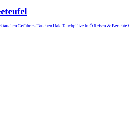
eteufel
ktauchen
Geführtes Tauchen
Haie
Tauchplätze in Ö
Reisen & Berichte