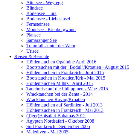
Attersee - Weyregg
Blindsee
Bodensee - Jura
Bodensee - Liebesinsel
Fernsteinsee
Mondsee - Kienbergwand
Plansee
Samaranger See
Traunfall - unter der Wehr
Urisee
Reisen & Berichte
Höhlentauchen Opalmine April 2016
Bootstauchen mit der "Bodul"/Kroatien - August 2015
Höhlentauchen in Frankreich - Juni 2015
Bootstauchen in Kroatien/Krk - Mai 2015
Höhlentauchen Miltitz - April 2015
Tauchreise auf die Philippinen - März 2015
Wracktauchen bei der Zenta - 2014
Wracktauchen Rovinj/Kroatien
Höhlentauchen auf Sardinien - Juli 2013
Höhlentauchen in Frankreich - Mai 2013
(Tiger)Haisafari Bahamas 2012
Ägypten Nordsafari - Oktober 2008
Süd Frankreich - September 2005
Malediven - Mai 2005