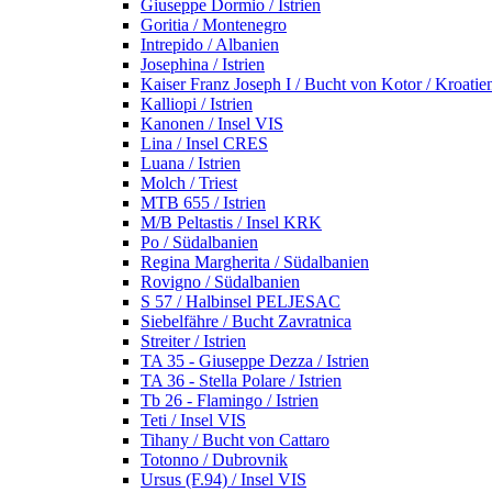
Giuseppe Dormio / Istrien
Goritia / Montenegro
Intrepido / Albanien
Josephina / Istrien
Kaiser Franz Joseph I / Bucht von Kotor / Kroatie
Kalliopi / Istrien
Kanonen / Insel VIS
Lina / Insel CRES
Luana / Istrien
Molch / Triest
MTB 655 / Istrien
M/B Peltastis / Insel KRK
Po / Südalbanien
Regina Margherita / Südalbanien
Rovigno / Südalbanien
S 57 / Halbinsel PELJESAC
Siebelfähre / Bucht Zavratnica
Streiter / Istrien
TA 35 - Giuseppe Dezza / Istrien
TA 36 - Stella Polare / Istrien
Tb 26 - Flamingo / Istrien
Teti / Insel VIS
Tihany / Bucht von Cattaro
Totonno / Dubrovnik
Ursus (F.94) / Insel VIS