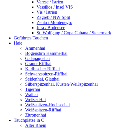
Varese / Istrien
Vassilios / Insel VIS
Vis / Istrien
Zagreb / NW Split
Zenta / Montenegro
Jura / Bodensee
St. Wolfgang / Copa Cabana / Steiermark
Geführtes Tauchen
Haie
Ammenhai
Bogenstirn-Hammerhai
Galapagoshai
Grauer Riffhai
Karibischer Riffhai
Schwarzspitzen-Riffhai
Seidenhai, Glatthai
Silberspitzenhai, Küsten-Weißspitzenhai
Tigerhai
Walhai
Weißer Hai
Weißspitzen-Hochseehai
Weißspitzen-Riffhai
Zitronenhai
Tauchplätze in Ö
Alter Rhein