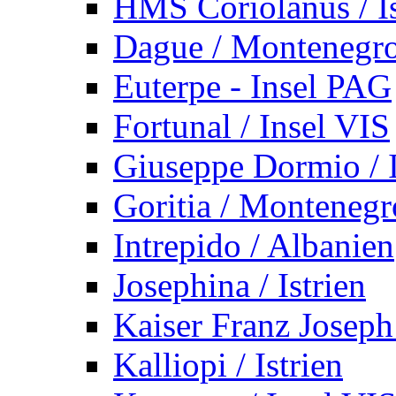
HMS Coriolanus / Is
Dague / Montenegr
Euterpe - Insel PAG
Fortunal / Insel VIS
Giuseppe Dormio / I
Goritia / Montenegr
Intrepido / Albanien
Josephina / Istrien
Kaiser Franz Joseph
Kalliopi / Istrien