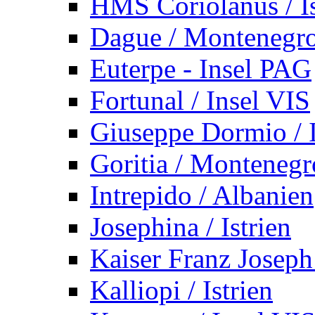
HMS Coriolanus / Is
Dague / Montenegr
Euterpe - Insel PAG
Fortunal / Insel VIS
Giuseppe Dormio / I
Goritia / Montenegr
Intrepido / Albanien
Josephina / Istrien
Kaiser Franz Joseph
Kalliopi / Istrien