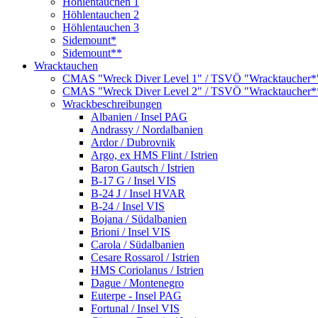
Höhlentauchen 1
Höhlentauchen 2
Höhlentauchen 3
Sidemount*
Sidemount**
Wracktauchen
CMAS "Wreck Diver Level 1" / TSVÖ "Wracktaucher*
CMAS "Wreck Diver Level 2" / TSVÖ "Wracktaucher*
Wrackbeschreibungen
Albanien / Insel PAG
Andrassy / Nordalbanien
Ardor / Dubrovnik
Argo, ex HMS Flint / Istrien
Baron Gautsch / Istrien
B-17 G / Insel VIS
B-24 J / Insel HVAR
B-24 / Insel VIS
Bojana / Südalbanien
Brioni / Insel VIS
Carola / Südalbanien
Cesare Rossarol / Istrien
HMS Coriolanus / Istrien
Dague / Montenegro
Euterpe - Insel PAG
Fortunal / Insel VIS