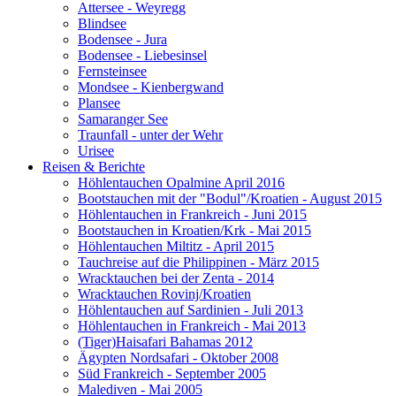
Attersee - Weyregg
Blindsee
Bodensee - Jura
Bodensee - Liebesinsel
Fernsteinsee
Mondsee - Kienbergwand
Plansee
Samaranger See
Traunfall - unter der Wehr
Urisee
Reisen & Berichte
Höhlentauchen Opalmine April 2016
Bootstauchen mit der "Bodul"/Kroatien - August 2015
Höhlentauchen in Frankreich - Juni 2015
Bootstauchen in Kroatien/Krk - Mai 2015
Höhlentauchen Miltitz - April 2015
Tauchreise auf die Philippinen - März 2015
Wracktauchen bei der Zenta - 2014
Wracktauchen Rovinj/Kroatien
Höhlentauchen auf Sardinien - Juli 2013
Höhlentauchen in Frankreich - Mai 2013
(Tiger)Haisafari Bahamas 2012
Ägypten Nordsafari - Oktober 2008
Süd Frankreich - September 2005
Malediven - Mai 2005