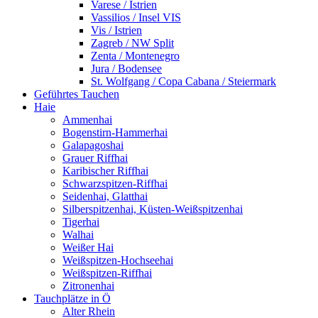
Varese / Istrien
Vassilios / Insel VIS
Vis / Istrien
Zagreb / NW Split
Zenta / Montenegro
Jura / Bodensee
St. Wolfgang / Copa Cabana / Steiermark
Geführtes Tauchen
Haie
Ammenhai
Bogenstirn-Hammerhai
Galapagoshai
Grauer Riffhai
Karibischer Riffhai
Schwarzspitzen-Riffhai
Seidenhai, Glatthai
Silberspitzenhai, Küsten-Weißspitzenhai
Tigerhai
Walhai
Weißer Hai
Weißspitzen-Hochseehai
Weißspitzen-Riffhai
Zitronenhai
Tauchplätze in Ö
Alter Rhein