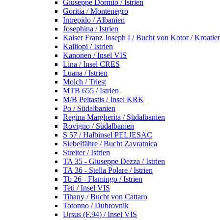
Giuseppe Dormio / Istrien
Goritia / Montenegro
Intrepido / Albanien
Josephina / Istrien
Kaiser Franz Joseph I / Bucht von Kotor / Kroatie
Kalliopi / Istrien
Kanonen / Insel VIS
Lina / Insel CRES
Luana / Istrien
Molch / Triest
MTB 655 / Istrien
M/B Peltastis / Insel KRK
Po / Südalbanien
Regina Margherita / Südalbanien
Rovigno / Südalbanien
S 57 / Halbinsel PELJESAC
Siebelfähre / Bucht Zavratnica
Streiter / Istrien
TA 35 - Giuseppe Dezza / Istrien
TA 36 - Stella Polare / Istrien
Tb 26 - Flamingo / Istrien
Teti / Insel VIS
Tihany / Bucht von Cattaro
Totonno / Dubrovnik
Ursus (F.94) / Insel VIS