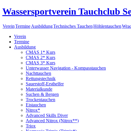
Wassersportverein Tauchclub Se
Verein
Termine
Ausbildung
Technisches Tauchen
Höhlentauchen
Wrac
Verein
Termine
Ausbildung
CMAS 1* Kurs
CMAS 2* Kurs
CMAS 3* Kurs
Unterwasser Navigation - Kompasstauchen
Nachttauchen
Rettungstechnik
Sauerstoff-Ersthelfer
Materialkunde
Suchen & Bergen
Trockentauchen
Eistauchen
Nitrox*
Advanced Skills Diver
Advanced Nitrox (Nitrox**)
Triox